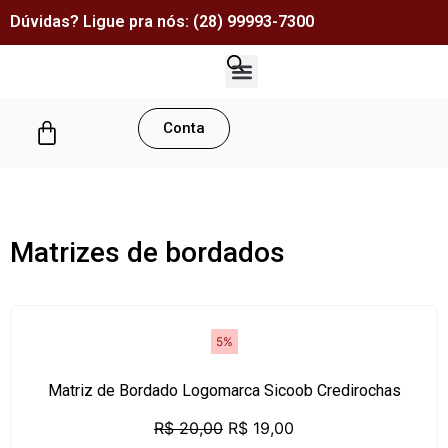
Dúvidas? Ligue pra nós: (28) 99993-7300
Matrizes e Bordados
Conta
Matrizes de bordados
5%
Matriz de Bordado Logomarca Sicoob Credirochas
R$
20,00
R$
19,00